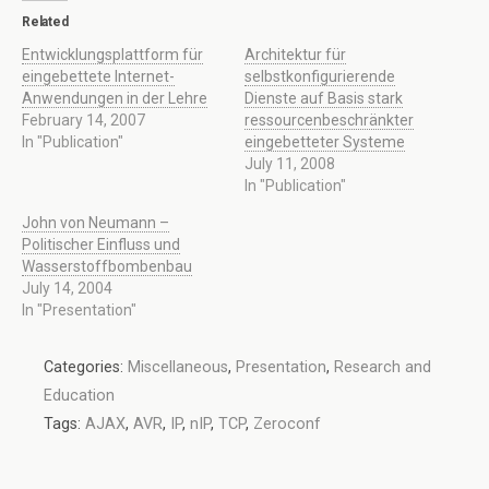
Related
Entwicklungsplattform für
Architektur für
eingebettete Internet-
selbstkonfigurierende
Anwendungen in der Lehre
Dienste auf Basis stark
February 14, 2007
ressourcenbeschränkter
In "Publication"
eingebetteter Systeme
July 11, 2008
In "Publication"
John von Neumann –
Politischer Einfluss und
Wasserstoffbombenbau
July 14, 2004
In "Presentation"
Categories:
Miscellaneous
,
Presentation
,
Research and
Education
Tags:
AJAX
,
AVR
,
IP
,
nIP
,
TCP
,
Zeroconf