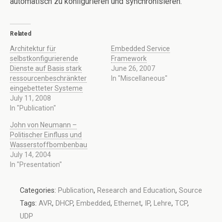
automatisch zu konﬁgurieren und synchronisieren.
Related
Architektur für
Embedded Service
selbstkonfigurierende
Framework
Dienste auf Basis stark
June 26, 2007
ressourcenbeschränkter
In "Miscellaneous"
eingebetteter Systeme
July 11, 2008
In "Publication"
John von Neumann –
Politischer Einfluss und
Wasserstoffbombenbau
July 14, 2004
In "Presentation"
Categories:
Publication
,
Research and Education
,
Source
Tags:
AVR
,
DHCP
,
Embedded
,
Ethernet
,
IP
,
Lehre
,
TCP
,
UDP