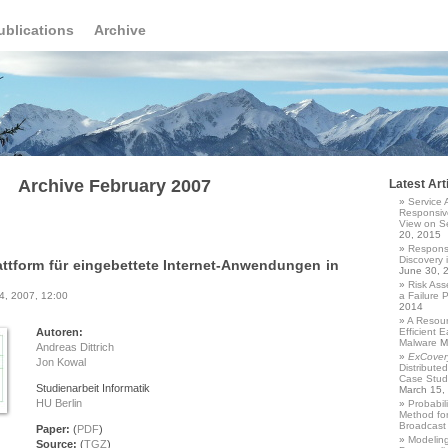
ublications
Archive
Archive February 2007
Latest Art
Service 
Responsiv
View on Se
20, 2015
Responsi
Discovery 
ttform für eingebettete Internet-Anwendungen in
June 30, 
Risk Asse
4, 2007, 12:00
a Failure 
2014
A Resour
Autoren:
Efficient E
Malware
M
Andreas Dittrich
ExCover
Jon Kowal
Distribute
Case Study
Studienarbeit Informatik
March 15,
HU Berlin
Probabil
Method for
Broadcast 
Paper:
(
PDF
)
Modelin
Source:
(
TGZ
)