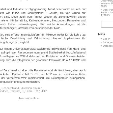
Decentrali
Wireless 
2013
halt und Industrie ist allgegenwärtig. Meist beschränkt sie sich auf
User-Per
Service Ava
uter wie PDAs und Mobiltelefone – Geräte, die von Grund auf
9, 2013
iert sind. Doch auch wenn immer wieder als Zukunftsvision davon
 meisten Kühlschränke, Kaﬀeeautomaten, Heizungen, Fernseher und
 noch keinen Internetzugang. Für solche Anwendungen ist die
 internetfähiger Hardware von entscheidender Rolle.
Meta
iel, eine oﬀene Internetplattform für Mikrocontroller für die Lehre zu
nfache Entwicklung und Erforschung diverser Applikationen für
Log in
kumgebungen ermöglicht.
Impress
Datensc
auf einem Universitätsprojekt basierende Entwicklung von Hard- und
 auf optimaler Ressourcennutzung und Skalierbarkeit liegt. Aufbauend
 Grundlagen des OSI Modells und den Problemen und Grenzen bei der
lung, wird die Integration der gewählten Protokolle IP, ARP, ICMP und
d Benchmarks zeigen die Robustheit und Verlässlichkeit, aber auch
wickelten Plattform. Mit DHCP und NTP wurden zwei wesentliche
der vernetzten Welt implementiert, die Kleinstgeräten ermöglichen,
onﬁgurieren und synchronisieren.
,
Research and Education
,
Source
bedded
,
Ethernet
,
IP
,
Lehre
,
TCP
,
UDP
No comments »