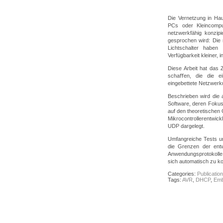
Die Vernetzung in Haus
PCs oder Kleincomp
netzwerkfähig konzip
gesprochen wird: Die
Lichtschalter haben
Verfügbarkeit kleiner,
Diese Arbeit hat das Z
schaﬀen, die die ei
eingebettete Netzwer
Beschrieben wird die 
Software, deren Fokus
auf den theoretischen
Mikrocontrollerentwick
UDP dargelegt.
Umfangreiche Tests un
die Grenzen der ent
Anwendungsprotokolle 
sich automatisch zu k
Categories:
Publication
Tags:
AVR
,
DHCP
,
Em