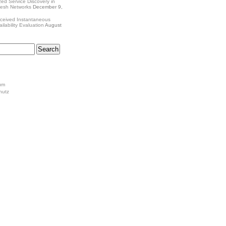
zed Service Discovery in
Mesh Networks
December 9,
ceived Instantaneous
ilability Evaluation
August
um
hutz