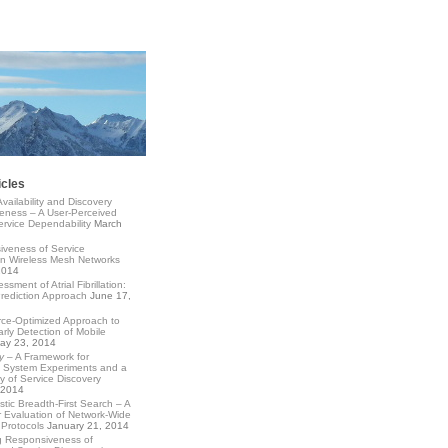
icles
Availability and Discovery
eness – A User-Perceived
rvice Dependability
March
veness of Service
in Wireless Mesh Networks
2014
ssment of Atrial Fibrillation:
Prediction Approach
June 17,
ce-Optimized Approach to
arly Detection of Mobile
ay 23, 2014
y
– A Framework for
d System Experiments and a
 of Service Discovery
 2014
istic Breadth-First Search – A
 Evaluation of Network-Wide
Protocols
January 21, 2014
g Responsiveness of